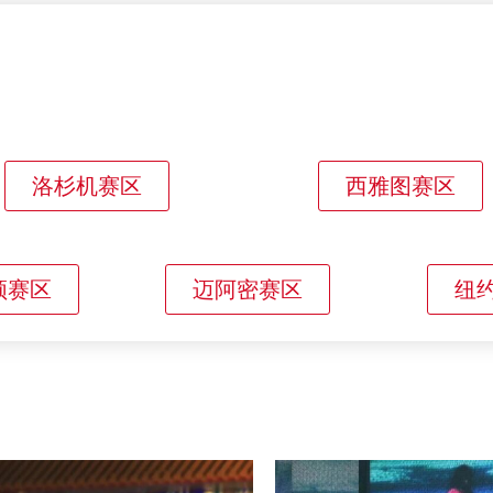
洛杉机赛区
西雅图赛区
顿赛区
迈阿密赛区
纽